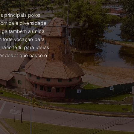
s principais polos
onômica e diversidade
riga também a única
om forte vocação para
rio fértil para ideias
eendedor que nasce o