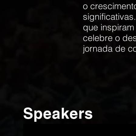
o cresciment
significativa
que inspiram
celebre o de
jornada de c
Speakers